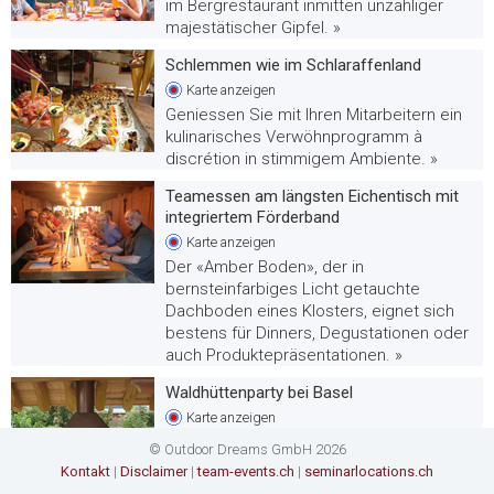
im Bergrestaurant inmitten unzähliger
majestätischer Gipfel. »
Schlemmen wie im Schlaraffenland
Karte
anzeigen
Geniessen Sie mit Ihren Mitarbeitern ein
kulinarisches Verwöhnprogramm à
discrétion in stimmigem Ambiente. »
Teamessen am längsten Eichentisch mit
integriertem Förderband
Karte
anzeigen
Der «Amber Boden», der in
bernsteinfarbiges Licht getauchte
Dachboden eines Klosters, eignet sich
bestens für Dinners, Degustationen oder
auch Produktepräsentationen. »
Waldhüttenparty bei Basel
Karte
anzeigen
Feiern Sie mit Ihren Mitarbeitern mitten
© Outdoor Dreams GmbH 2026
im Wald. Der ideale Anlass für den
Kontakt
|
Disclaimer
|
team-events.ch
|
seminarlocations.ch
Familientag in Ihrem Unternehmen. »