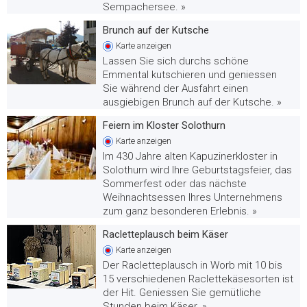
Sempachersee. »
Brunch auf der Kutsche
Karte
anzeigen
Lassen Sie sich durchs schöne
Emmental kutschieren und geniessen
Sie während der Ausfahrt einen
ausgiebigen Brunch auf der Kutsche. »
Feiern im Kloster Solothurn
Karte
anzeigen
Im 430 Jahre alten Kapuzinerkloster in
Solothurn wird Ihre Geburtstagsfeier, das
Sommerfest oder das nächste
Weihnachtsessen Ihres Unternehmens
zum ganz besonderen Erlebnis. »
Racletteplausch beim Käser
Karte
anzeigen
Der Racletteplausch in Worb mit 10 bis
15 verschiedenen Raclettekäsesorten ist
der Hit. Geniessen Sie gemütliche
Stunden beim Käser. »