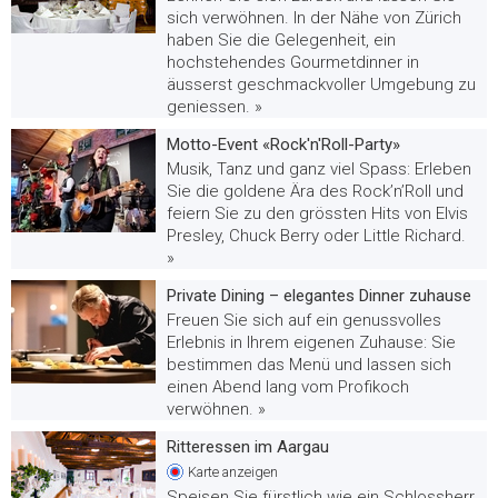
sich verwöhnen. In der Nähe von Zürich
haben Sie die Gelegenheit, ein
hochstehendes Gourmetdinner in
äusserst geschmackvoller Umgebung zu
geniessen. »
Motto-Event «Rock'n'Roll-Party»
Musik, Tanz und ganz viel Spass: Erleben
Sie die goldene Ära des Rock’n’Roll und
feiern Sie zu den grössten Hits von Elvis
Presley, Chuck Berry oder Little Richard.
»
Private Dining – elegantes Dinner zuhause
Freuen Sie sich auf ein genussvolles
Erlebnis in Ihrem eigenen Zuhause: Sie
bestimmen das Menü und lassen sich
einen Abend lang vom Profikoch
verwöhnen. »
Ritteressen im Aargau
Karte
anzeigen
Speisen Sie fürstlich wie ein Schlossherr