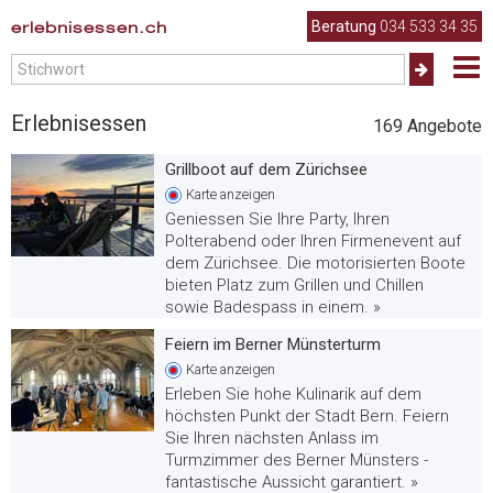
erlebnisessen.ch
Beratung
034 533 34 35
Erlebnisessen
169
Angebote
Grillboot auf dem Zürichsee
Karte
anzeigen
Geniessen Sie Ihre Party, Ihren
Polterabend oder Ihren Firmenevent auf
dem Zürichsee. Die motorisierten Boote
bieten Platz zum Grillen und Chillen
sowie Badespass in einem. »
Feiern im Berner Münsterturm
Karte
anzeigen
Erleben Sie hohe Kulinarik auf dem
höchsten Punkt der Stadt Bern. Feiern
Sie Ihren nächsten Anlass im
Turmzimmer des Berner Münsters -
fantastische Aussicht garantiert. »