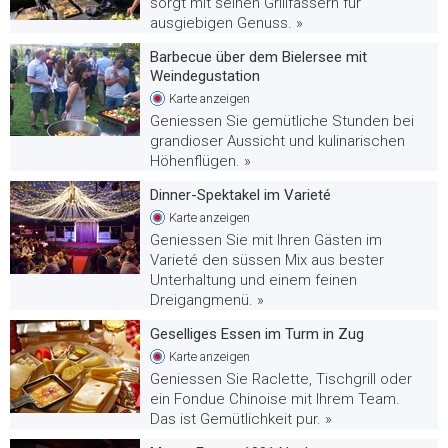
sorgt mit seinen Grillfässern für
ausgiebigen Genuss. »
Barbecue über dem Bielersee mit
Weindegustation
Karte
anzeigen
Geniessen Sie gemütliche Stunden bei
grandioser Aussicht und kulinarischen
Höhenflügen. »
Dinner-Spektakel im Varieté
Karte
anzeigen
Geniessen Sie mit Ihren Gästen im
Varieté den süssen Mix aus bester
Unterhaltung und einem feinen
Dreigangmenü. »
Geselliges Essen im Turm in Zug
Karte
anzeigen
Geniessen Sie Raclette, Tischgrill oder
ein Fondue Chinoise mit Ihrem Team.
Das ist Gemütlichkeit pur. »