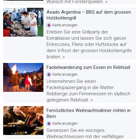
Wunsch mit Försterspielen. »
Asado Argentina – BBQ auf dem grossen
Holzkohlengrill
Karte
anzeigen
Erleben Sie eine Grillparty der
Extraklasse und lassen Sie sich ganze
Entrecotes, Filets oder Huftstücke auf
dem V-Rost der grossen Holzkohlengrills
braten. »
Fackelwanderung zum Essen im Rebhüsli
Karte
anzeigen
Unternehmen Sie einen
Fackelspaziergang in die Watter
Rebberge zum Firmenessen im idyllisch
gelegenen Rebhüsli. »
Fernöstliches Weihnachtsdinner mitten in
Bern
Karte
anzeigen
Geniessen Sie ein würziges
Weihnachtsessen mit der vielfältigen