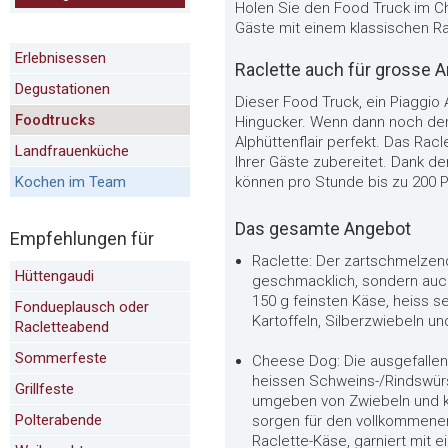
Holen Sie den Food Truck im Ch
Gäste mit einem klassischen R
Erlebnisessen
Raclette auch für grosse 
Degustationen
Dieser Food Truck, ein Piaggio 
Foodtrucks
Hingucker. Wenn dann noch der
Alphüttenflair perfekt. Das Rac
Landfrauenküche
Ihrer Gäste zubereitet. Dank d
Kochen im Team
können pro Stunde bis zu 200 P
Das gesamte Angebot
Empfehlungen für
Raclette: Der zartschmelzen
Hüttengaudi
geschmacklich, sondern auch
150 g feinsten Käse, heiss se
Fondueplausch oder
Kartoffeln, Silberzwiebeln u
Racletteabend
Sommerfeste
Cheese Dog: Die ausgefallen
heissen Schweins-/Rindswürs
Grillfeste
umgeben von Zwiebeln und k
Polterabende
sorgen für den vollkommene
Raclette-Käse, garniert mit e