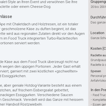
Gruppeng
alet-Style an Ihren Event und verwöhnen Sie Ihre
aclette oder einem Cheese-Dog.
20 bis 200
Anlässe
Durchfüh
Das ganze
Ape mit Chaletdach und Holztresen, ist ein totaler
 geschmolzene Käse zu duften beginnt, ist das
Location
lette wird aus regionalen Zutaten direkt vor den Augen
em im Food Truck integrierten Turbo-Racletteofen
Ganze Sch
ortionen serviert werden.
Kosten [
Raclette a
Grundpaus
de Käse aus dem Food Truck überzeugt nicht nur
Raclette à 
 wegen den üppigen Portionen. Jeder Gast erhält
rviert, garniert mit zwei köstlichen «gschwellten»
Spesen
nd Essiggürkchen.
Personal p
Anfahrtskos
e, aber geniale Hotdog-Variante besteht aus einem
In den Pre
tchen, auf frischem Eisbergsalat gebettet,
nackigen Essiggurken. Verschiedene Saucen
-
Food Truc
n Geschmack. Veredelt wird das Ganze mit heissem
-
Komplette
iner Handvoll Röstzwiebeln.
-
Essen ge