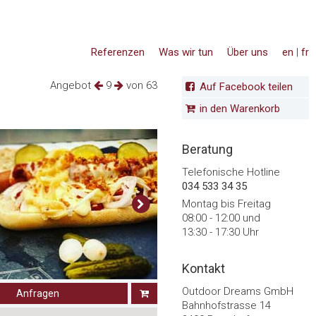
Referenzen
Was wir tun
Über uns
en
|
fr
Angebot
9
von 63
Auf Facebook teilen
in den Warenkorb
Beratung
Telefonische Hotline
034 533 34 35
Montag bis Freitag
08:00 - 12:00 und
13:30 - 17:30 Uhr
Kontakt
Outdoor Dreams GmbH
Anfragen
Bahnhofstrasse 14