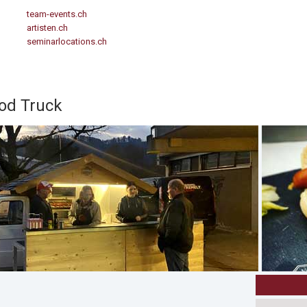
team-events.ch
artisten.ch
seminarlocations.ch
od Truck