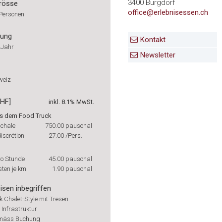
3400 Burgdorf
rösse
office@erlebnisessen.ch
 Personen
rung
Kontakt
 Jahr
Newsletter
weiz
CHF]
inkl. 8.1% MwSt.
us dem Food Truck
chale
750.00
pauschal
discrétion
27.00
/Pers.
ro Stunde
45.00
pauschal
ten je km
1.90
pauschal
isen inbegriffen
k Chalet-Style mit Tresen
 Infrastruktur
mäss Buchung