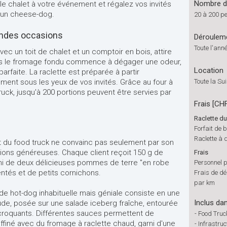
Nombre de
yle chalet à votre événement et régalez vos invités
u un cheese-dog.
20 à 200 p
randes occasions
Déroulem
Toute l'ann
ec un toit de chalet et un comptoir en bois, attire
plus le fromage fondu commence à dégager une odeur,
Location
arfaite. La raclette est préparée à partir
ement sous les yeux de vos invités. Grâce au four à
Toute la Su
ruck, jusqu'à 200 portions peuvent être servies par
Frais [CH
Raclette du
Forfait de 
Raclette à 
t du food truck ne convainc pas seulement par son
tions généreuses. Chaque client reçoit 150 g de
Frais
rni de deux délicieuses pommes de terre "en robe
Personnel 
ntés et de petits cornichons.
Frais de d
par km
de hot-dog inhabituelle mais géniale consiste en une
Inclus dan
e, posée sur une salade iceberg fraîche, entourée
croquants. Différentes sauces permettent de
-
Food Truc
 affiné avec du fromage à raclette chaud, garni d'une
-
Infrastruc