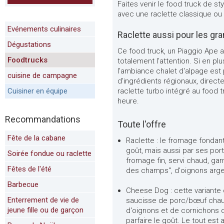
Faites venir le food truck de st
avec une raclette classique o
Evénements culinaires
Raclette aussi pour les g
Dégustations
Ce food truck, un Piaggio Ape av
Foodtrucks
totalement l'attention. Si en 
l'ambiance chalet d'alpage est p
cuisine de campagne
d'ingrédients régionaux, direct
Cuisiner en équipe
raclette turbo intégré au food t
heure.
Recommandations
Toute l'offre
Fête de la cabane
Raclette : le fromage fondan
goût, mais aussi par ses por
Soirée fondue ou raclette
fromage fin, servi chaud, ga
Fêtes de l'été
des champs", d'oignons arge
Barbecue
Cheese Dog : cette variante 
Enterrement de vie de
saucisse de porc/bœuf chaud
jeune fille ou de garçon
d'oignons et de cornichons 
parfaire le goût. Le tout est