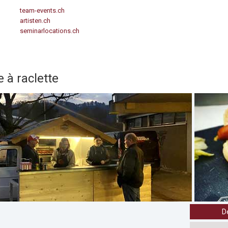
team-events.ch
artisten.ch
seminarlocations.ch
 à raclette
D