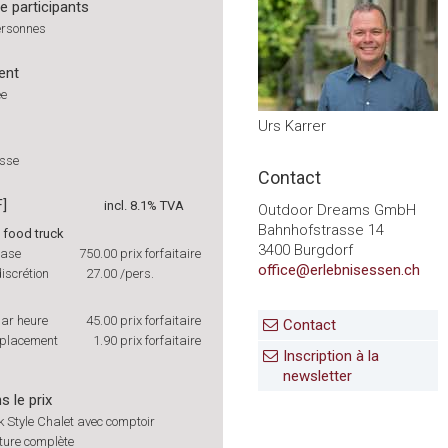
 participants
ersonnes
ent
ée
Urs Karrer
isse
Contact
F]
incl. 8.1% TVA
Outdoor Dreams GmbH
Bahnhofstrasse 14
 food truck
3400 Burgdorf
base
750.00
prix forfaitaire
office@erlebnisessen.ch
discrétion
27.00
/pers.
par heure
45.00
prix forfaitaire
Contact
éplacement
1.90
prix forfaitaire
Inscription à la
newsletter
s le prix
k Style Chalet avec comptoir
ture complète