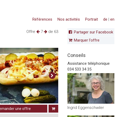
Références
Nos activités
Portrait
de
|
en
Offre
7
de 63
Partager sur Facebook
Marquer l'offre
Conseils
Assistance téléphonique
034 533 34 35
Ingrid Eggenschwiler
emander une offre