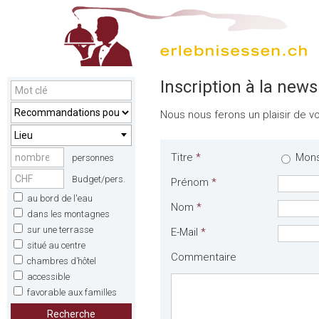
Inscription à la news
Nous nous ferons un plaisir de vo
Lieu
Titre
*
Mon
personnes
Budget/pers.
Prénom
*
au bord de l'eau
Nom
*
dans les montagnes
sur une terrasse
E-Mail
*
situé au centre
Commentaire
chambres d’hôtel
accessible
favorable aux familles
Recherche