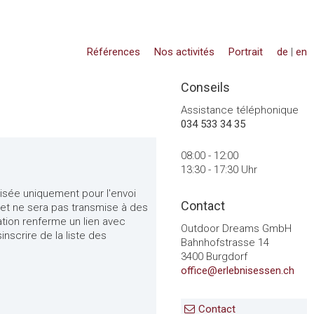
Références
Nos activités
Portrait
de
|
en
Conseils
Assistance téléphonique
034 533 34 35
08:00 - 12:00
13:30 - 17:30 Uhr
lisée uniquement pour l'envoi
Contact
n et ne sera pas transmise à des
ation renferme un lien avec
Outdoor Dreams GmbH
nscrire de la liste des
Bahnhofstrasse 14
3400 Burgdorf
office@erlebnisessen.ch
Contact